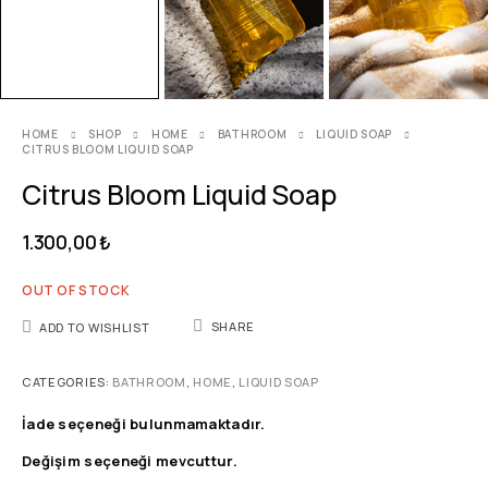
HOME
SHOP
HOME
BATHROOM
LIQUID SOAP
CITRUS BLOOM LIQUID SOAP
Citrus Bloom Liquid Soap
1.300,00
₺
OUT OF STOCK
SHARE
ADD TO WISHLIST
CATEGORIES:
BATHROOM
,
HOME
,
LIQUID SOAP
İade seçeneği bulunmamaktadır.
Değişim seçeneği mevcuttur.