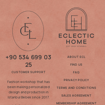
+90 534 699 03
ABOUT ECL
25
FIND US
CUSTOMER SUPPORT
FAQ
PRIVACY POLICY
Fashion workshop that has
been making personalized
TERMS AND CONDITIONS
design and production in
SALES AGREEMENT
Istanbul Bebek since 2017.
MEMBERSHIP AGREEMENT