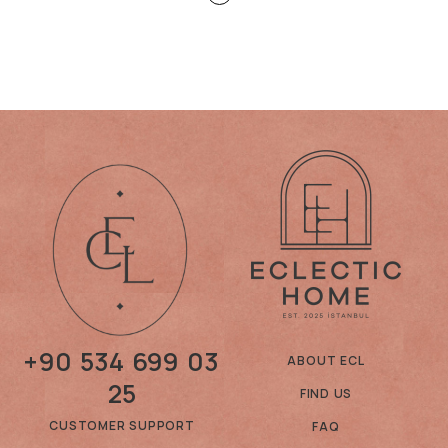
+90 534 699 03
ABOUT ECL
25
FIND US
CUSTOMER SUPPORT
FAQ