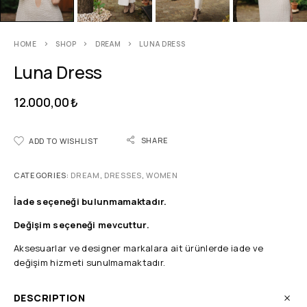
HOME
SHOP
DREAM
LUNA DRESS
Luna Dress
12.000,00
₺
SHARE
ADD TO WISHLIST
CATEGORIES:
DREAM
,
DRESSES
,
WOMEN
İade seçeneği bulunmamaktadır.
Değişim seçeneği mevcuttur.
Aksesuarlar ve designer markalara ait ürünlerde iade ve
değişim hizmeti sunulmamaktadır.
DESCRIPTION