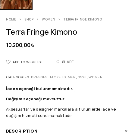
HOME
SHOP
WOMEN
TERRA FRINGE KIMONO
Terra Fringe Kimono
10.200,00
₺
SHARE
ADD TO WISHLIST
CATEGORIES:
DRESSES
,
JACKETS
,
MEN
,
SS26
,
WOMEN
İade seçeneği bulunmamaktadır.
Değişim seçeneği mevcuttur.
Aksesuarlar ve designer markalara ait ürünlerde iade ve
değişim hizmeti sunulmamaktadır.
DESCRIPTION